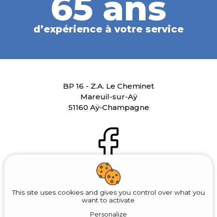
65 ans
d’expérience à votre service
BP 16 - Z.A. Le Cheminet
Mareuil-sur-Aÿ
51160 Aÿ-Champagne
This site uses cookies and gives you control over what you
03 26 52 60 27
want to activate
Personalize